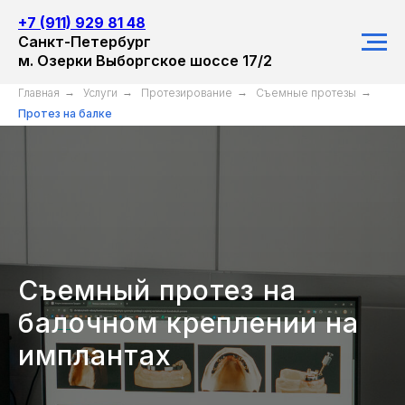
+7 (911) 929 81 48
Санкт-Петербург
м. Озерки Выборгское шоссе 17/2
Главная
→
Услуги
→
Протезирование
→
Съемные протезы
→
Протез на балке
Съемный протез на
балочном креплении на
имплантах