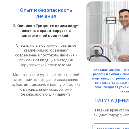
Опыт и безопасность
лечения
В Клинике «Тридент» прием ведут
опытные врачи-хирурги с
многолетней практикой.
Специалисты постоянно повышают
квалификацию, осваивают
современные протоколы лечения и
применяют щадящие методики
хирургической стоматологии.
«Каждая улыбка — эт
работы и любви к свое
Мы выполняем удаление зубов любой
и ортопед я стремлюс
сложности, операции по сохранению
не только здоровье, 
зубов, имплантацию и костную пластику
себе, создавая улыб
с максимальным комфортом и
жизн
безопасностью для пациента.
ТИТУЛА ДЕНИ
Главный врач стома
лицевой хирург, им