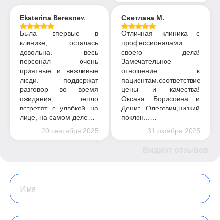
Ekaterina Beresneva
Светлана М.
Была впервые в
Отличная клиника с
клинике, осталась
профессионалами
довольна, весь
своего дела!
персонал очень
Замечательное
приятные и вежливые
отношение к
люди, поддержат
пациентам,соответствие
разговор во время
цены и качества!
ожидания, тепло
Оксана Борисовна и
встретят с улвбкой на
Денис Олегович,низкий
лице, на самом деле…
поклон...…
20 сентября 2025
31 октября 2025
Виджет отзывов
Имя