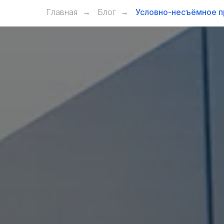
Главная
Блог
Условно-несъёмное пр
→
→