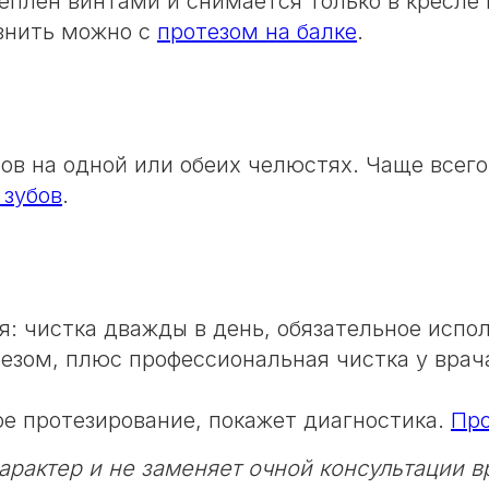
еплён винтами и снимается только в кресле 
внить можно с
протезом на балке
.
ов на одной или обеих челюстях. Чаще всег
 зубов
.
я: чистка дважды в день, обязательное испо
езом, плюс профессиональная чистка у врача 
е протезирование, покажет диагностика.
Про
рактер и не заменяет очной консультации в