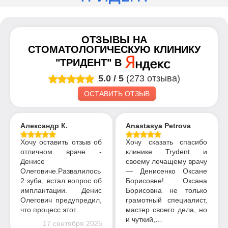
ОТЗЫВЫ НА
СТОМАТОЛОГИЧЕСКУЮ КЛИНИКУ
"ТРИДЕНТ"
В
5.0
/
5
(273 отзыва)
ОСТАВИТЬ ОТЗЫВ
Александр К.
Anastasya Petrova
Хочу оставить отзыв об
Хочу сказать спасибо
отличном враче -
клинике Trydent и
Денисе
своему лечащему врачу
Олеговиче.Развалилось
— Денисенко Оксане
2 зуба, встал вопрос об
Борисовне! Оксана
имплантации. Денис
Борисовна не только
Олегович предупредил,
грамотный специалист,
что процесс этот…
мастер своего дела, но
и чуткий,…
17 сентября 2025