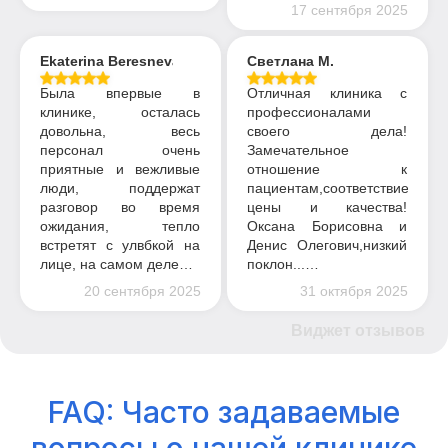
17 сентября 2025
Ekaterina Beresneva
Светлана М.
Была впервые в
Отличная клиника с
клинике, осталась
профессионалами
довольна, весь
своего дела!
персонал очень
Замечательное
приятные и вежливые
отношение к
люди, поддержат
пациентам,соответствие
разговор во время
цены и качества!
ожидания, тепло
Оксана Борисовна и
встретят с улвбкой на
Денис Олегович,низкий
лице, на самом деле…
поклон...…
20 сентября 2025
31 октября 2025
Виджет отзывов
FAQ: Часто задаваемые