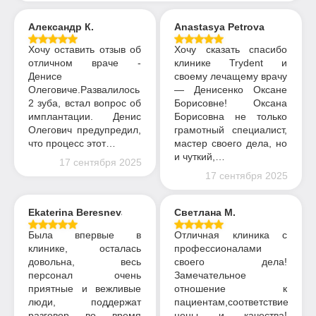
Александр К.
Anastasya Petrova
Хочу оставить отзыв об
Хочу сказать спасибо
отличном враче -
клинике Trydent и
Денисе
своему лечащему врачу
Олеговиче.Развалилось
— Денисенко Оксане
2 зуба, встал вопрос об
Борисовне! Оксана
имплантации. Денис
Борисовна не только
Олегович предупредил,
грамотный специалист,
что процесс этот…
мастер своего дела, но
и чуткий,…
17 сентября 2025
17 сентября 2025
Ekaterina Beresneva
Светлана М.
Была впервые в
Отличная клиника с
клинике, осталась
профессионалами
довольна, весь
своего дела!
персонал очень
Замечательное
приятные и вежливые
отношение к
люди, поддержат
пациентам,соответствие
разговор во время
цены и качества!