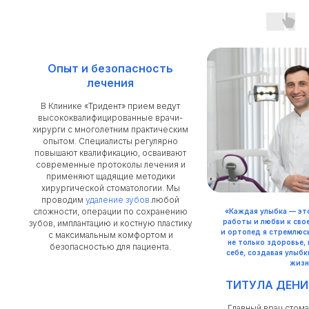
Опыт и безопасность
лечения
В Клинике «Тридент» прием ведут
высококвалифицированные врачи-
хирурги с многолетним практическим
опытом. Специалисты регулярно
повышают квалификацию, осваивают
современные протоколы лечения и
применяют щадящие методики
хирургической стоматологии. Мы
проводим
удаление зубов
любой
сложности, операции по сохранению
«Каждая улыбка — эт
работы и любви к свое
зубов, имплантацию и костную пластику
и ортопед я стремлюс
с максимальным комфортом и
не только здоровье, 
безопасностью для пациента.
себе, создавая улыб
жизн
ТИТУЛА ДЕНИ
Главный врач стома