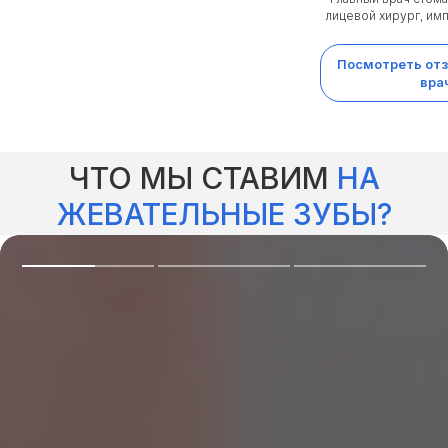
лицевой хирург, им
Посмотреть отз
вра
ЧТО МЫ СТАВИМ
НА
ЖЕВАТЕЛЬНЫЕ ЗУБЫ?