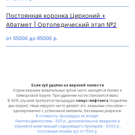
Постоянная коронка Цирконий +
Абатмет | Ортопедический этап №2
от 55000 до 65000
р.
Если зуб удален на верхней челюсти
Корни верхних жевательных зубов часто находятся близко к
гайморовой пазухе. При удалении кости становится мало.
В 40% случаев требуется процедура
синус-лифтинга
(поднятие
дна пазухи). Наши хирурги часто делают это
закрытым способом
—
одновременно с установкой импланта, без лишних разрезов.
В стоимость процедуры не входит:
Рентген диагностика - 500 р., дополнительное введение в
корневой канал кальций содержащего препарата - 6000 р.,
постоянная пломба зуб от 7500 р.