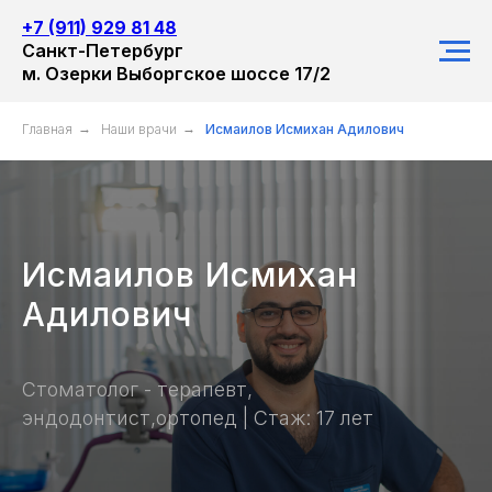
+7 (911) 929 81 48
Санкт-Петербург
м. Озерки Выборгское шоссе 17/2
Главная
→
Наши врачи
→
Исмаилов Исмихан Адилович
Исмаилов Исмихан
Адилович
Стоматолог - терапевт,
эндодонтист,ортопед | Стаж: 17 лет