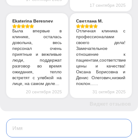
17 сентября 2025
Ekaterina Beresneva
Светлана М.
Была впервые в
Отличная клиника с
клинике, осталась
профессионалами
довольна, весь
своего дела!
персонал очень
Замечательное
приятные и вежливые
отношение к
люди, поддержат
пациентам,соответствие
разговор во время
цены и качества!
ожидания, тепло
Оксана Борисовна и
встретят с улвбкой на
Денис Олегович,низкий
лице, на самом деле…
поклон...…
20 сентября 2025
31 октября 2025
Виджет отзывов
Имя