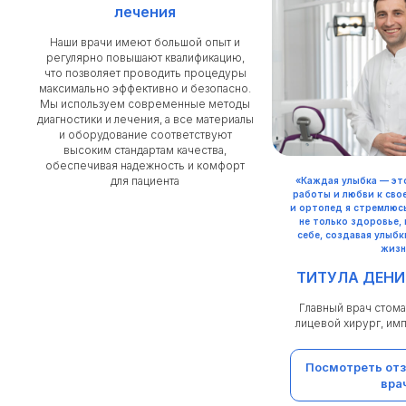
лечения
Наши врачи имеют большой опыт и
регулярно повышают квалификацию,
что позволяет проводить процедуры
максимально эффективно и безопасно.
Мы используем современные методы
диагностики и лечения, а все материалы
и оборудование соответствуют
высоким стандартам качества,
обеспечивая надежность и комфорт
для пациента
«Каждая улыбка — эт
работы и любви к свое
и ортопед я стремлюс
не только здоровье, 
себе, создавая улыб
жизн
ТИТУЛА ДЕНИ
Главный врач стома
лицевой хирург, им
Посмотреть отз
вра