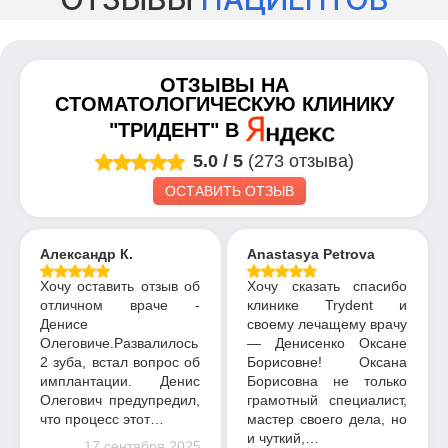
ОТЗЫВЫ НА
СТОМАТОЛОГИЧЕСКУЮ КЛИНИКУ
"ТРИДЕНТ"
В
5.0
/
5
(273 отзыва)
ОСТАВИТЬ ОТЗЫВ
Александр К.
Anastasya Petrova
Хочу оставить отзыв об
Хочу сказать спасибо
отличном враче -
клинике Trydent и
Денисе
своему лечащему врачу
Олеговиче.Развалилось
— Денисенко Оксане
2 зуба, встал вопрос об
Борисовне! Оксана
имплантации. Денис
Борисовна не только
Олегович предупредил,
грамотный специалист,
что процесс этот…
мастер своего дела, но
и чуткий,…
17 сентября 2025