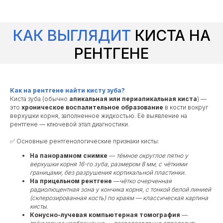
КАК ВЫГЛЯДИТ
КИСТА НА
РЕНТГЕНЕ
Как на рентгене найти кисту зуба?
Киста зуба (обычно
апикальная или периапикальная киста
) —
это
хроническое воспалительное образование
в кости вокруг
верхушки корня, заполненное жидкостью. Её выявление на
рентгене — ключевой этап диагностики.
✅ Основные рентгенологические признаки кисты:
На панорамном снимке
—
тёмное округлое пятно у
верхушки корня 16-го зуба, размером 8 мм, с чёткими
границами, без разрушения кортикальной пластинки.
На прицельном рентгене
—
чётко очерченная
радиолюцентная зона у кончика корня, с тонкой белой линией
(склерозированная кость) по краям — классическая картина
кисты.
Конусно-лучевая компьютерная томография
—