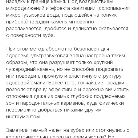
насадку к границе камня. Под воздействием
микродвижений и эффекта кавитации (схлопывания
микропузырьков воды, подающейся на кончик
прибора) твердый камень мгновенно
расслаивается, дробится и деликатно скалывается
с поверхности зуба.
При этом метод абсолютно безопасен для
здоровья: ультразвуковая волна настроена таким
образом, что она разрушает только хрупкий
чужеродный камень, но не способна поцарапать
или повредить прочную и эластичную структуру
здоровой эмали. Более того, тончайшие насадки
позволяют врачу эффективно и бережно вычистить
отложения даже из самых глубоких поддесневых
зон и пародонтальных карманов, куда физически
невозможно добраться никаким другим
инструментом.
Заметили темный налет на зубах или столкнулись с
кровоточивостью десен во время чистки? Не