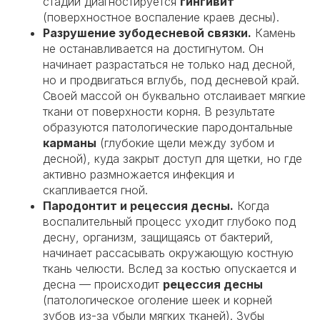
стадии диагностируется
гингивит
(поверхностное воспаление краев десны).
Разрушение зубодесневой связки.
Камень
не останавливается на достигнутом. Он
начинает разрастаться не только над десной,
но и продвигаться вглубь, под десневой край.
Своей массой он буквально отслаивает мягкие
ткани от поверхности корня. В результате
образуются патологические пародонтальные
карманы
(глубокие щели между зубом и
десной), куда закрыт доступ для щетки, но где
активно размножается инфекция и
скапливается гной.
Пародонтит и рецессия десны.
Когда
воспалительный процесс уходит глубоко под
десну, организм, защищаясь от бактерий,
начинает рассасывать окружающую костную
ткань челюсти. Вслед за костью опускается и
десна — происходит
рецессия десны
(патологическое оголение шеек и корней
зубов из-за убыли мягких тканей). Зубы