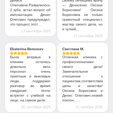
Денисе
своему лечащему врачу
Олеговиче.Развалилось
— Денисенко Оксане
2 зуба, встал вопрос об
Борисовне! Оксана
имплантации. Денис
Борисовна не только
Олегович предупредил,
грамотный специалист,
что процесс этот…
мастер своего дела, но
и чуткий,…
17 сентября 2025
17 сентября 2025
Ekaterina Beresneva
Светлана М.
Была впервые в
Отличная клиника с
клинике, осталась
профессионалами
довольна, весь
своего дела!
персонал очень
Замечательное
приятные и вежливые
отношение к
люди, поддержат
пациентам,соответствие
разговор во время
цены и качества!
ожидания, тепло
Оксана Борисовна и
встретят с улвбкой на
Денис Олегович,низкий
лице, на самом деле…
поклон...…
20 сентября 2025
31 октября 2025