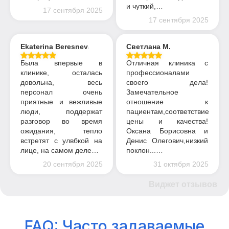
и чуткий,…
17 сентября 2025
17 сентября 2025
Ekaterina Beresneva
Светлана М.
Была впервые в
Отличная клиника с
клинике, осталась
профессионалами
довольна, весь
своего дела!
персонал очень
Замечательное
приятные и вежливые
отношение к
люди, поддержат
пациентам,соответствие
разговор во время
цены и качества!
ожидания, тепло
Оксана Борисовна и
встретят с улвбкой на
Денис Олегович,низкий
лице, на самом деле…
поклон...…
20 сентября 2025
31 октября 2025
Виджет отзывов
FAQ: Часто задаваемые