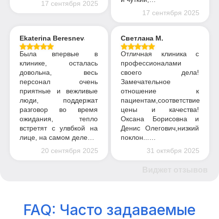
17 сентября 2025
17 сентября 2025
Ekaterina Beresneva
Светлана М.
Была впервые в
Отличная клиника с
клинике, осталась
профессионалами
довольна, весь
своего дела!
персонал очень
Замечательное
приятные и вежливые
отношение к
люди, поддержат
пациентам,соответствие
разговор во время
цены и качества!
ожидания, тепло
Оксана Борисовна и
встретят с улвбкой на
Денис Олегович,низкий
лице, на самом деле…
поклон...…
20 сентября 2025
31 октября 2025
Виджет отзывов
FAQ: Часто задаваемые