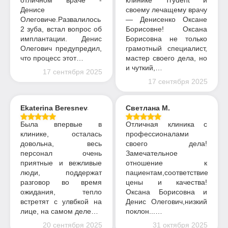
отличном враче -
клинике Trydent и
Денисе
своему лечащему врачу
Олеговиче.Развалилось
— Денисенко Оксане
2 зуба, встал вопрос об
Борисовне! Оксана
имплантации. Денис
Борисовна не только
Олегович предупредил,
грамотный специалист,
что процесс этот…
мастер своего дела, но
и чуткий,…
17 сентября 2025
17 сентября 2025
Ekaterina Beresneva
Светлана М.
Была впервые в
Отличная клиника с
клинике, осталась
профессионалами
довольна, весь
своего дела!
персонал очень
Замечательное
приятные и вежливые
отношение к
люди, поддержат
пациентам,соответствие
разговор во время
цены и качества!
ожидания, тепло
Оксана Борисовна и
встретят с улвбкой на
Денис Олегович,низкий
лице, на самом деле…
поклон...…
20 сентября 2025
31 октября 2025